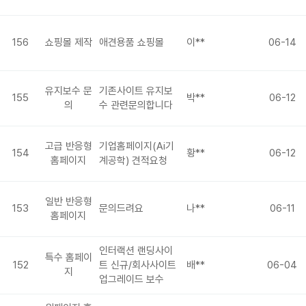
156
쇼핑몰 제작
애견용품 쇼핑몰
이**
06-14
유지보수 문
기존사이트 유지보
155
박**
06-12
의
수 관련문의합니다
고급 반응형
기업홈페이지(Ai기
154
황**
06-12
홈페이지
계공학) 견적요청
일반 반응형
153
문의드려요
나**
06-11
홈페이지
인터랙션 랜딩사이
특수 홈페이
152
트 신규/회사사이트
배**
06-04
지
업그레이드 보수