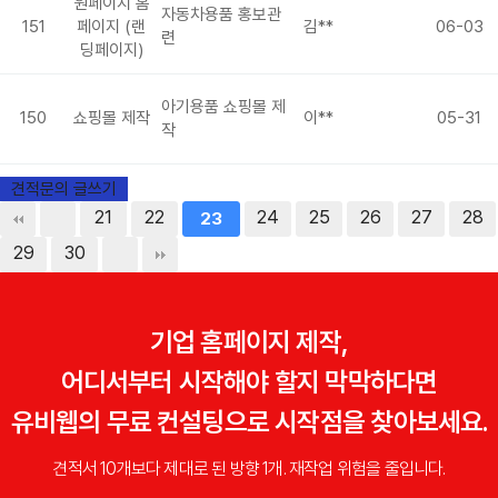
원페이지 홈
자동차용품 홍보관
151
페이지 (랜
김**
06-03
련
딩페이지)
아기용품 쇼핑몰 제
150
쇼핑몰 제작
이**
05-31
작
견적문의 글쓰기
21
22
24
25
26
27
28
23
29
30
기업 홈페이지 제작,
어디서부터 시작해야 할지 막막하다면
유비웹의 무료 컨설팅으로 시작점을 찾아보세요.
견적서 10개보다 제대로 된 방향 1개. 재작업 위험을 줄입니다.