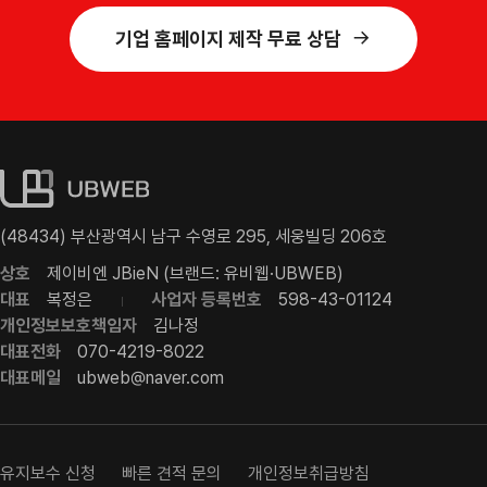
기업 홈페이지 제작 무료 상담
(48434) 부산광역시 남구 수영로 295, 세웅빌딩 206호
상호
제이비엔 JBieN (브랜드: 유비웹·UBWEB)
대표
복정은
사업자 등록번호
598-43-01124
개인정보보호책임자
김나정
대표전화
070-4219-8022
대표메일
ubweb@naver.com
유지보수 신청
빠른 견적 문의
개인정보취급방침