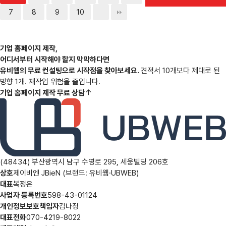
7
8
9
10
기업 홈페이지 제작,
어디서부터 시작해야 할지 막막하다면
유비웹의 무료 컨설팅으로 시작점을 찾아보세요.
견적서 10개보다 제대로 된
방향 1개. 재작업 위험을 줄입니다.
기업 홈페이지 제작 무료 상담
(48434) 부산광역시 남구 수영로 295, 세웅빌딩 206호
상호
제이비엔 JBieN (브랜드: 유비웹·UBWEB)
대표
복정은
사업자 등록번호
598-43-01124
개인정보보호책임자
김나정
대표전화
070-4219-8022