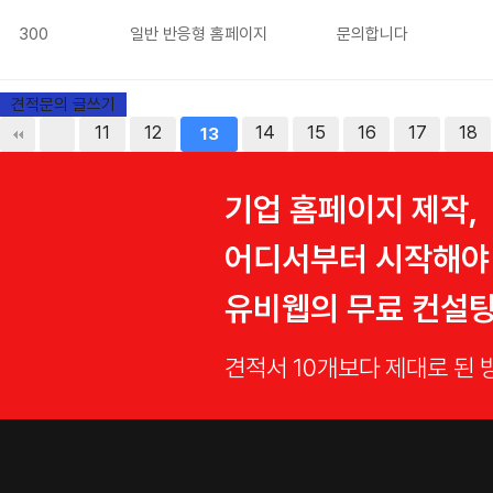
300
일반 반응형 홈페이지
문의합니다
견적문의 글쓰기
다음
맨끝
11
12
14
15
16
17
18
13
기업 홈페이지 제작,
어디서부터 시작해야
유비웹의 무료 컨설
견적서 10개보다 제대로 된 