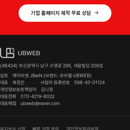
기업 홈페이지 제작 무료 상담
(48434) 부산광역시 남구 수영로 295, 세웅빌딩 206호
상호
제이비엔 JBieN (브랜드: 유비웹·UBWEB)
대표
복정은
사업자 등록번호
598-43-01124
개인정보보호책임자
김나정
대표전화
070-4219-8022
대표메일
ubweb@naver.com
유지보수 신청
빠른 견적 문의
개인정보취급방침