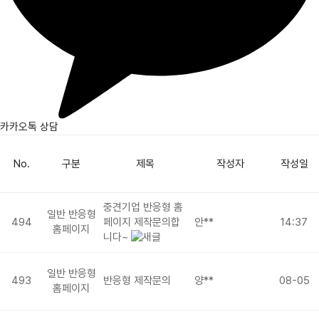
카카오톡 상담
No.
구분
제목
작성자
작성일
중견기업 반응형 홈
일반 반응형
494
페이지 제작문의합
안**
14:37
홈페이지
니다~
일반 반응형
493
반응형 제작문의
양**
08-05
홈페이지