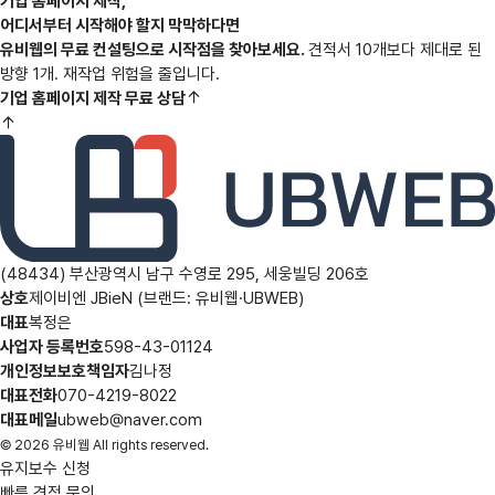
기업 홈페이지 제작,
어디서부터 시작해야 할지 막막하다면
유비웹의 무료 컨설팅으로 시작점을 찾아보세요.
견적서 10개보다 제대로 된
방향 1개. 재작업 위험을 줄입니다.
기업 홈페이지 제작 무료 상담
(48434) 부산광역시 남구 수영로 295, 세웅빌딩 206호
상호
제이비엔 JBieN (브랜드: 유비웹·UBWEB)
대표
복정은
사업자 등록번호
598-43-01124
개인정보보호책임자
김나정
대표전화
070-4219-8022
대표메일
ubweb@naver.com
© 2026 유비웹 All rights reserved.
유지보수 신청
빠른 견적 문의