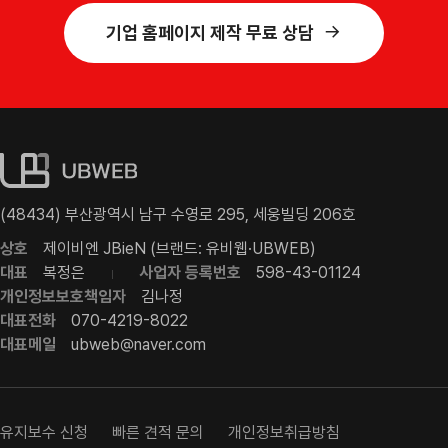
기업 홈페이지 제작 무료 상담
(48434) 부산광역시 남구 수영로 295, 세웅빌딩 206호
상호
제이비엔 JBieN (브랜드: 유비웹·UBWEB)
대표
복정은
사업자 등록번호
598-43-01124
개인정보보호책임자
김나정
대표전화
070-4219-8022
대표메일
ubweb@naver.com
유지보수 신청
빠른 견적 문의
개인정보취급방침