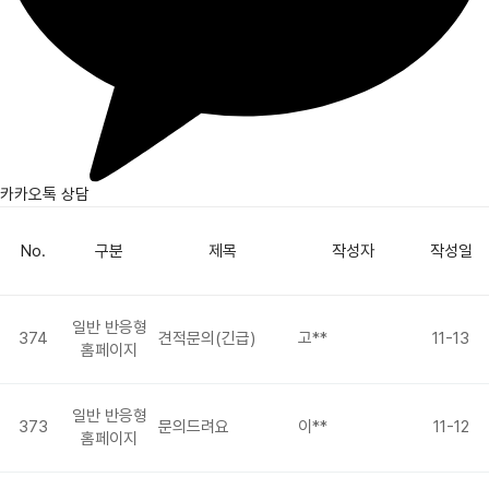
카카오톡 상담
No.
구분
제목
작성자
작성일
일반 반응형
374
견적문의(긴급)
고**
11-13
홈페이지
일반 반응형
373
문의드려요
이**
11-12
홈페이지