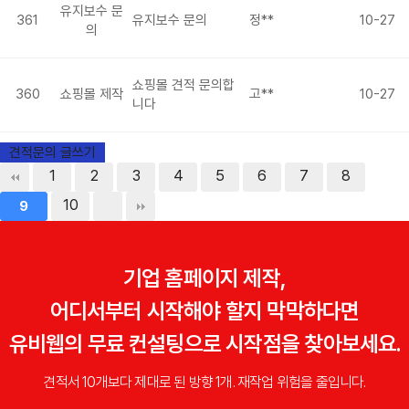
유지보수 문
361
유지보수 문의
정**
10-27
의
쇼핑몰 견적 문의합
360
쇼핑몰 제작
고**
10-27
니다
견적문의 글쓰기
1
2
3
4
5
6
7
8
10
9
기업 홈페이지 제작,
어디서부터 시작해야 할지 막막하다면
유비웹의 무료 컨설팅으로 시작점을 찾아보세요.
견적서 10개보다 제대로 된 방향 1개. 재작업 위험을 줄입니다.